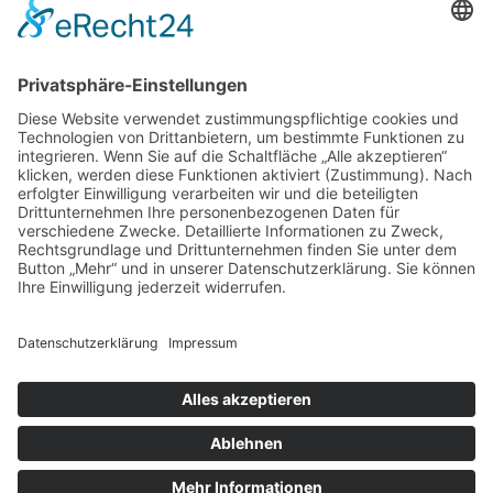
Umsetzungsbegleitung
Brauchst Du weitere Unterstützung,
dann melde Dich für 15 Minuten
kostenfreies Online-Coaching an.
Zum kostenfreien
Online-Coaching
anmelden
© 2026 Reimer Improve Management GmbH