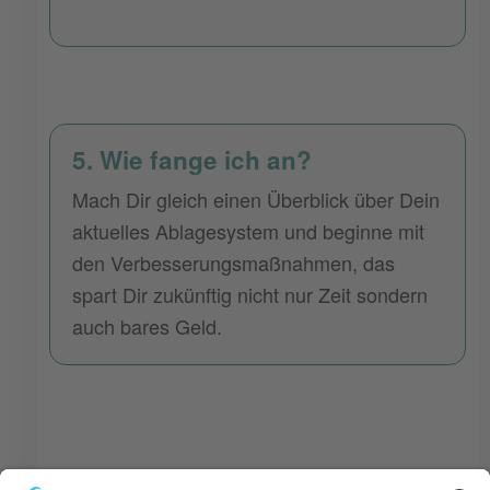
5. Wie fange ich an?
Mach Dir gleich einen Überblick über Dein
aktuelles Ablagesystem und beginne mit
den Verbesserungsmaßnahmen, das
spart Dir zukünftig nicht nur Zeit sondern
auch bares Geld.