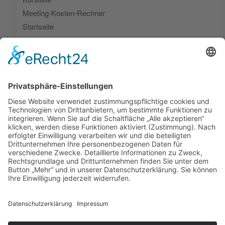
Meeting-Kosten-Rechner
Startseite
Themen-Webinare
Umsetzungsbegleitung
Zeitfresser | Live Ergebnis
Zeitfresser | Live-Vote
Zeitfresser Lösungsimpulse
Zeitfresser-Scanner
ZFCL – Danke-Seite
ZFCL – Download-Seite
Kategorien
Zeitfresser
Archiv
Oktober 2024