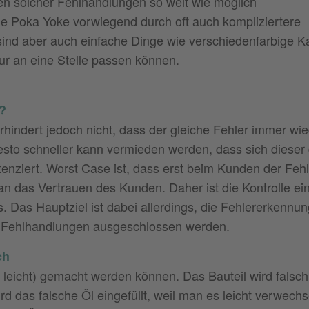
ehen solcher Fehlhandlungen so weit wie möglich
lle Poka Yoke vorwiegend durch oft auch kompliziertere
ind aber auch einfache Dinge wie verschiedenfarbige K
ur an eine Stelle passen können.
?
verhindert jedoch nicht, dass der gleiche Fehler immer wi
 desto schneller kann vermieden werden, dass sich dieser
tenziert. Worst Case ist, dass erst beim Kunden der Feh
 das Vertrauen des Kunden. Daher ist die Kontrolle ei
Das Hauptziel ist dabei allerdings, die Fehlererkennun
ie Fehlhandlungen ausgeschlossen werden.
ch
 leicht) gemacht werden können. Das Bauteil wird falsch
ird das falsche Öl eingefüllt, weil man es leicht verwechs