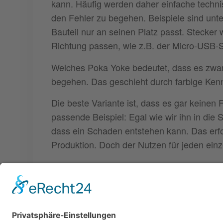
kann. Häufig werden daher einfache tech
den Fehler zu begehen. Beispiele sind unt
Bauteil nur an seinen Platz passt. Stecker
Richtung passen, wie z.B. der Micro-USB-
Weiches Poka Yoke bedeutet, dass es zwar 
begehen. Das geschieht durch farbige Ken
Die beste Variante ist, dass es gar keinen 
passende Beispiel: Egal wie wir ihn in die S
dass ein Schaden entstehen kann. Das erf
Produktion. Doch der Nutzen für jeden ein