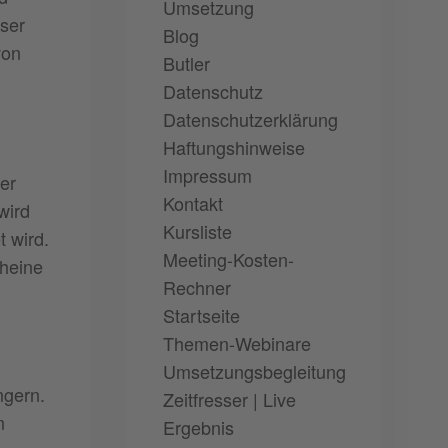
Umsetzung
eser
Blog
von
Butler
Datenschutz
Datenschutzerklärung
Haftungshinweise
Impressum
her
Kontakt
wird
Kursliste
 wird.
Meeting-Kosten-
cheine
Rechner
Startseite
Themen-Webinare
Umsetzungsbegleitung
ngern.
Zeitfresser | Live
n
Ergebnis