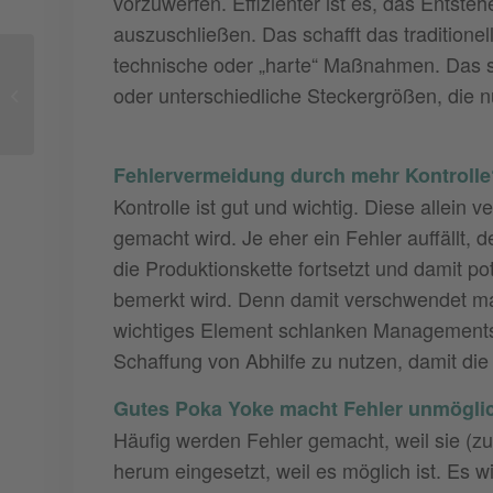
vorzuwerfen. Effizienter ist es, das Entst
auszuschließen. Das schafft das traditione
technische oder „harte“ Maßnahmen. Das s
oder unterschiedliche Steckergrößen, die n
Mizusumashi – der Materialversorger
Fehlervermeidung durch mehr Kontrolle
Kontrolle ist gut und wichtig. Diese allein 
gemacht wird. Je eher ein Fehler auffällt,
die Produktionskette fortsetzt und damit po
bemerkt wird. Denn damit verschwendet man
wichtiges Element schlanken Managements. 
Schaffung von Abhilfe zu nutzen, damit d
Gutes Poka Yoke macht Fehler unmögli
Häufig werden Fehler gemacht, weil sie (zu
herum eingesetzt, weil es möglich ist. Es w