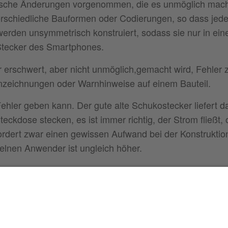
nische Änderungen vorgenommen, die es unmöglich mac
erschiedliche Bauformen oder Codierungen, so dass jed
 werden unsymmetrisch konstruiert, sodass sie nur in ein
Stecker des Smartphones.
erschwert, aber nicht unmöglich,gemacht wird, Fehler 
nzeichnungen oder Warnhinweise auf einem Bauteil.
Fehler geben kann. Der gute alte Schukostecker liefert d
teckdose stecken, es ist immer richtig, der Strom fließt,
ordert zwar einen gewissen Aufwand bei der Konstruktio
zelnen Anwender ist ungleich höher.