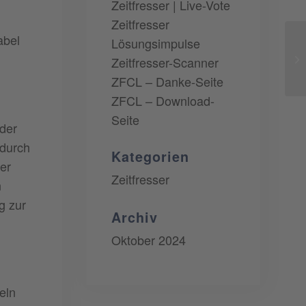
Zeitfresser | Live-Vote
Zeitfresser
abel
Lösungsimpulse
5
Zeitfresser-Scanner
ZFCL – Danke-Seite
ZFCL – Download-
Seite
eder
 durch
Kategorien
ler
Zeitfresser
n
g zur
Archiv
Oktober 2024
eln