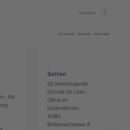
Startseite
Du bist hier:
Startseite
/
Poka Yoke
Seiten
22 überzeugende
Gründe für Lean
en. Als
Office im
rung
Unternehmen
AGBs
Bildernachweise &
d