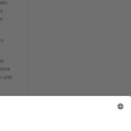
hen,
es
er
zu
as
 ohne
n und
Zurück