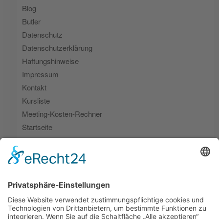
Blog
Butler
Datenschutz
Datenschutzerklärung
Haftungshinweise
Impressum
Kontakt
Kursliste
Meeting-Kosten-Rechner
Startseite
Themen-Webinare
Umsetzungsbegleitung
Zeitfresser | Live Ergebnis
Zeitfresser | Live-Vote
Zeitfresser Lösungsimpulse
Zeitfresser-Scanner