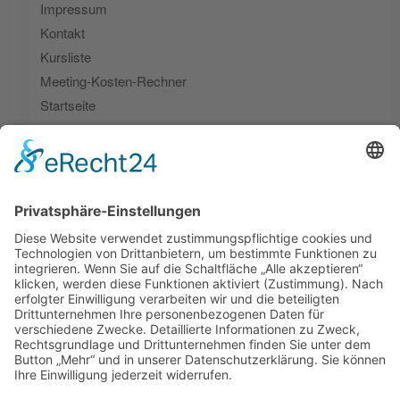
Impressum
Kontakt
Kursliste
Meeting-Kosten-Rechner
Startseite
Themen-Webinare
Umsetzungsbegleitung
Zeitfresser | Live Ergebnis
Zeitfresser | Live-Vote
Zeitfresser Lösungsimpulse
Zeitfresser-Scanner
ZFCL – Danke-Seite
ZFCL – Download-Seite
Kategorien
Zeitfresser