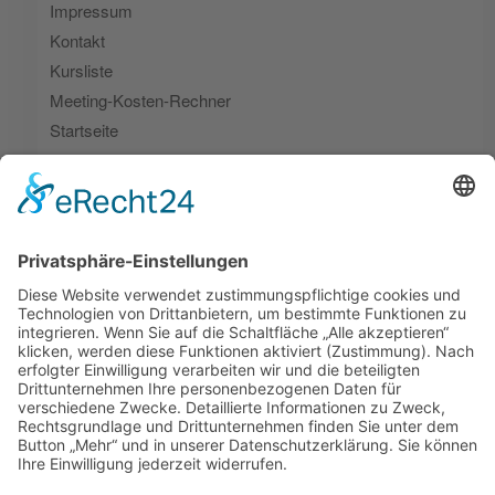
Impressum
Kontakt
Kursliste
Meeting-Kosten-Rechner
Startseite
Themen-Webinare
Umsetzungsbegleitung
Zeitfresser | Live Ergebnis
Zeitfresser | Live-Vote
Zeitfresser Lösungsimpulse
Zeitfresser-Scanner
ZFCL – Danke-Seite
ZFCL – Download-Seite
Kategorien
Zeitfresser